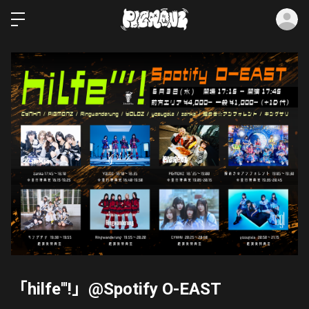
ロ
「hilfe'''!」@Spotify O-EAST