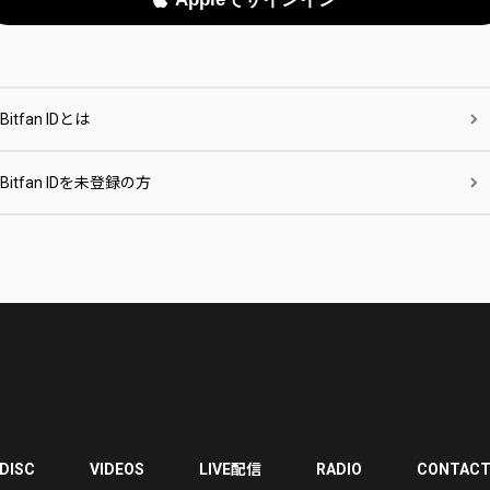
Bitfan IDとは
Bitfan IDを未登録の方
DISC
VIDEOS
LIVE配信
RADIO
CONTAC